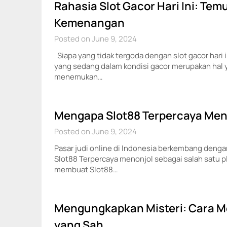
Rahasia Slot Gacor Hari Ini: Te
Kemenangan
Posted on June 9, 2024
Siapa yang tidak tergoda dengan slot gacor hari 
yang sedang dalam kondisi gacor merupakan hal
menemukan…
Mengapa Slot88 Terpercaya Menj
Posted on June 9, 2024
Pasar judi online di Indonesia berkembang dengan
Slot88 Terpercaya menonjol sebagai salah satu p
membuat Slot88…
Mengungkapkan Misteri: Cara Mem
yang Sah