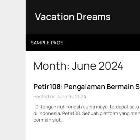
Skip
to
Vacation Dreams
content
SAMPLE PAGE
Month:
June 2024
Petir108: Pengalaman Bermain 
Posted on June 15, 2024
Di tengah riuh rendah dunia maya, terdapat satu
di Indonesia: Petir108. Sebuah platform yang me
bermain slot…