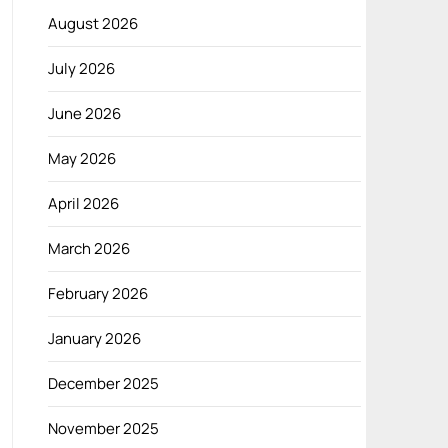
August 2026
July 2026
June 2026
May 2026
April 2026
March 2026
February 2026
January 2026
December 2025
November 2025