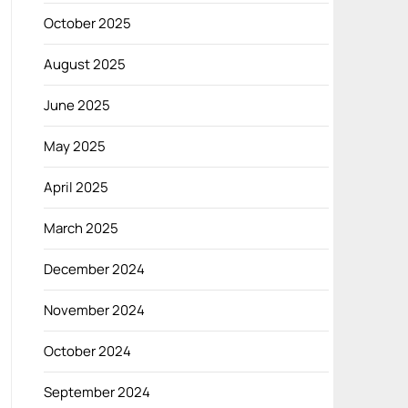
October 2025
August 2025
June 2025
May 2025
April 2025
March 2025
December 2024
November 2024
October 2024
September 2024