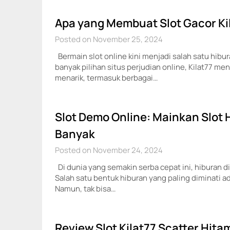
Apa yang Membuat Slot Gacor Kil
Posted on November 25, 2024
Bermain slot online kini menjadi salah satu hibur
banyak pilihan situs perjudian online, Kilat77 
menarik, termasuk berbagai…
Slot Demo Online: Mainkan Slot
Banyak
Posted on November 24, 2024
Di dunia yang semakin serba cepat ini, hiburan di
Salah satu bentuk hiburan yang paling diminati a
Namun, tak bisa…
Review Slot Kilat77 Scatter Hit