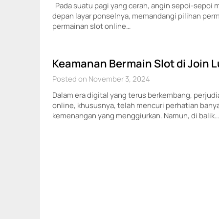
Pada suatu pagi yang cerah, angin sepoi-sepoi m
depan layar ponselnya, memandangi pilihan perma
permainan slot online…
Keamanan Bermain Slot di Join 
Posted on November 3, 2024
Dalam era digital yang terus berkembang, perjudi
online, khususnya, telah mencuri perhatian ban
kemenangan yang menggiurkan. Namun, di balik…