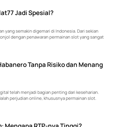
at77 Jadi Spesial?
an yang semakin digemari di Indonesia. Dari sekian
menonjol dengan penawaran permainan slot yang sangat
 Habanero Tanpa Risiko dan Menang
gital telah menjadi bagian penting dari keseharian.
dalah perjudian online, khususnya permainan slot.
am: Mengapa RTP-nya Tinggi?