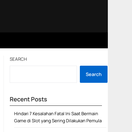
SEARCH
Search
Recent Posts
Hindari 7 Kesalahan Fatal Ini Saat Bermain
Game di Slot yang Sering Dilakukan Pemula