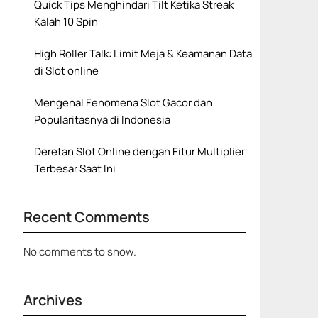
Quick Tips Menghindari Tilt Ketika Streak
Kalah 10 Spin
High Roller Talk: Limit Meja & Keamanan Data
di Slot online
Mengenal Fenomena Slot Gacor dan
Popularitasnya di Indonesia
Deretan Slot Online dengan Fitur Multiplier
Terbesar Saat Ini
Recent Comments
No comments to show.
Archives