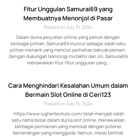
Fitur Unggulan Samurai69 yang
Membuatnya Menonjol di Pasar
Posted on July 31, 2024
Dalam dunia perjudian online yang penuh dengan
berbagai pilihan, Samurai69 muncul sebagai salah satu
pilihan menarik yang mencuri perhatian banyak pemain.
Dengan dukungan teknologi mutakhir dari JiIi, Samurai69
menawarkan fitur-fitur unggulan yang…
Cara Menghindari Kesalahan Umum dalam
Bermain Slot Online di Ceri123
Posted on July 31, 2024
https://www.lughertexture.com/ telah menjadi salah
satu nama besar dalam dunia slot online, menawarkan
berbagai permainan yang memikat dengan potensi
kemenangan yang menggoda. Namun, meski terlihat