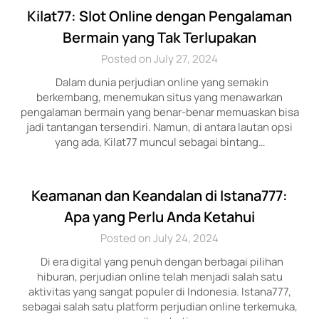
Kilat77: Slot Online dengan Pengalaman
Bermain yang Tak Terlupakan
Posted on July 27, 2024
Dalam dunia perjudian online yang semakin
berkembang, menemukan situs yang menawarkan
pengalaman bermain yang benar-benar memuaskan bisa
jadi tantangan tersendiri. Namun, di antara lautan opsi
yang ada, Kilat77 muncul sebagai bintang…
Keamanan dan Keandalan di Istana777:
Apa yang Perlu Anda Ketahui
Posted on July 24, 2024
Di era digital yang penuh dengan berbagai pilihan
hiburan, perjudian online telah menjadi salah satu
aktivitas yang sangat populer di Indonesia. Istana777,
sebagai salah satu platform perjudian online terkemuka,