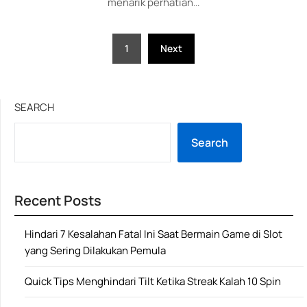
menarik perhatian…
Posts
1
Next
pagination
SEARCH
Search
Recent Posts
Hindari 7 Kesalahan Fatal Ini Saat Bermain Game di Slot
yang Sering Dilakukan Pemula
Quick Tips Menghindari Tilt Ketika Streak Kalah 10 Spin