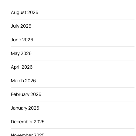
August 2026
July 2026
June 2026
May 2026
April 2026
March 2026
February 2026
January 2026
December 2025
November 2025