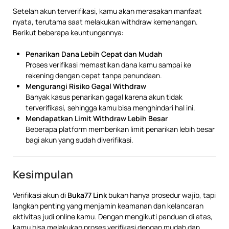
Setelah akun terverifikasi, kamu akan merasakan manfaat
nyata, terutama saat melakukan withdraw kemenangan.
Berikut beberapa keuntungannya:
Penarikan Dana Lebih Cepat dan Mudah
Proses verifikasi memastikan dana kamu sampai ke
rekening dengan cepat tanpa penundaan.
Mengurangi Risiko Gagal Withdraw
Banyak kasus penarikan gagal karena akun tidak
terverifikasi, sehingga kamu bisa menghindari hal ini.
Mendapatkan Limit Withdraw Lebih Besar
Beberapa platform memberikan limit penarikan lebih besar
bagi akun yang sudah diverifikasi.
Kesimpulan
Verifikasi akun di
Buka77 Link
bukan hanya prosedur wajib, tapi
langkah penting yang menjamin keamanan dan kelancaran
aktivitas judi online kamu. Dengan mengikuti panduan di atas,
kamu bisa melakukan proses verifikasi dengan mudah dan