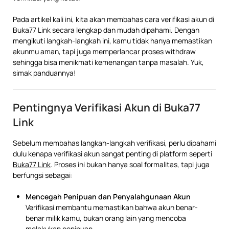
Pada artikel kali ini, kita akan membahas cara verifikasi akun di
Buka77 Link secara lengkap dan mudah dipahami. Dengan
mengikuti langkah-langkah ini, kamu tidak hanya memastikan
akunmu aman, tapi juga memperlancar proses withdraw
sehingga bisa menikmati kemenangan tanpa masalah. Yuk,
simak panduannya!
Pentingnya Verifikasi Akun di Buka77
Link
Sebelum membahas langkah-langkah verifikasi, perlu dipahami
dulu kenapa verifikasi akun sangat penting di platform seperti
Buka77 Link
. Proses ini bukan hanya soal formalitas, tapi juga
berfungsi sebagai:
Mencegah Penipuan dan Penyalahgunaan Akun
Verifikasi membantu memastikan bahwa akun benar-
benar milik kamu, bukan orang lain yang mencoba
melakukan penipuan.