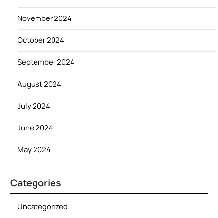
November 2024
October 2024
September 2024
August 2024
July 2024
June 2024
May 2024
Categories
Uncategorized