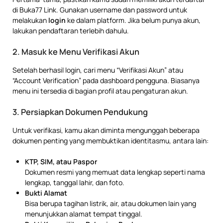
di Buka77 Link. Gunakan username dan password untuk
melakukan
login
ke dalam platform. Jika belum punya akun,
lakukan pendaftaran terlebih dahulu.
2. Masuk ke Menu Verifikasi Akun
Setelah berhasil login, cari menu “Verifikasi Akun” atau
“Account Verification” pada dashboard pengguna. Biasanya
menu ini tersedia di bagian profil atau pengaturan akun.
3. Persiapkan Dokumen Pendukung
Untuk verifikasi, kamu akan diminta mengunggah beberapa
dokumen penting yang membuktikan identitasmu, antara lain:
KTP, SIM, atau Paspor
Dokumen resmi yang memuat data lengkap seperti nama
lengkap, tanggal lahir, dan foto.
Bukti Alamat
Bisa berupa tagihan listrik, air, atau dokumen lain yang
menunjukkan alamat tempat tinggal.