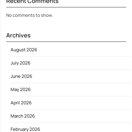
Recent Comments
No comments to show.
Archives
August 2026
July 2026
June 2026
May 2026
April 2026
March 2026
February 2026