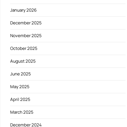
January 2026
December 2025
November 2025
October 2025
August 2025
June 2025
May 2025
April 2025
March 2025
December 2024