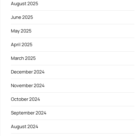
August 2025
June 2025
May 2025
April 2025
March 2025
December 2024
November 2024
October 2024
September 2024
August 2024