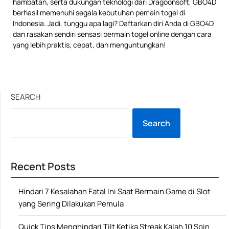
hambatan, serta dukungan teknologi dari Dragoonsoft, GBO4D
berhasil memenuhi segala kebutuhan pemain togel di
Indonesia. Jadi, tunggu apa lagi? Daftarkan diri Anda di GBO4D
dan rasakan sendiri sensasi bermain togel online dengan cara
yang lebih praktis, cepat, dan menguntungkan!
SEARCH
Search
Recent Posts
Hindari 7 Kesalahan Fatal Ini Saat Bermain Game di Slot
yang Sering Dilakukan Pemula
Quick Tips Menghindari Tilt Ketika Streak Kalah 10 Spin