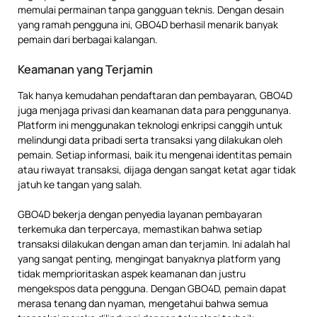
memulai permainan tanpa gangguan teknis. Dengan desain
yang ramah pengguna ini, GBO4D berhasil menarik banyak
pemain dari berbagai kalangan.
Keamanan yang Terjamin
Tak hanya kemudahan pendaftaran dan pembayaran, GBO4D
juga menjaga privasi dan keamanan data para penggunanya.
Platform ini menggunakan teknologi enkripsi canggih untuk
melindungi data pribadi serta transaksi yang dilakukan oleh
pemain. Setiap informasi, baik itu mengenai identitas pemain
atau riwayat transaksi, dijaga dengan sangat ketat agar tidak
jatuh ke tangan yang salah.
GBO4D bekerja dengan penyedia layanan pembayaran
terkemuka dan terpercaya, memastikan bahwa setiap
transaksi dilakukan dengan aman dan terjamin. Ini adalah hal
yang sangat penting, mengingat banyaknya platform yang
tidak memprioritaskan aspek keamanan dan justru
mengekspos data pengguna. Dengan GBO4D, pemain dapat
merasa tenang dan nyaman, mengetahui bahwa semua