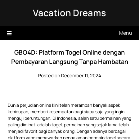
Skip
Vacation Dreams
to
content
Menu
GBO4D: Platform Togel Online dengan
Pembayaran Langsung Tanpa Hambatan
Posted on December 11, 2024
Dunia perjudian online kini telah merambah banyak aspek
kehidupan, memberi kesempatan bagi siapa saja yang ingin
menguji peruntungan. Di Indonesia, salah satu permainan yang
paling diminati adalah togel, permainan yang sejak lama telah
menjadi favorit bagi banyak orang. Dengan adanya berbagai
platform yang menawarkan pengalaman bermain togel secara