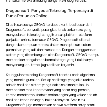
transaksi mereka dilindungi dengan teknologi terbaik.
Dragoonsoft: Penyedia Teknologi Terpercaya di
Dunia Perjudian Online
Di balik suksesnya GBO4D, terdapat kontribusi besar dari
Dragoonsoft, penyedia perangkat lunak terkemuka yang
menyediakan teknologi canggih untuk platform-platform
perjudian online, termasuk GBO4D. Dragoonsoft dikenal
dengan kemampuan mereka dalam menciptakan sistem
permainan yang adil dan transparan. Dengan menggunakan
sistem yang dikembangkan oleh Dragoonsoft, GBO4D mampu
memberikan pengalaman bermain togel yang tidak hanya
menyenangkan, tetapi juga adil dan terjamin.
Keunggulan teknologi Dragoonsoft terletak pada algoritma
yang mereka gunakan. Setiap hasil togel yang dikeluarkan
adalah hasil dari sistem yang tidak bisa dimanipulasi. Ini
memberikan rasa kepercayaan yang besar bagi pemain,
karena mereka tahu bahwa setiap angka yang keluar adalah
hasil dari keberuntungan, bukan rekayasa. Selain itu,
Dragoonsoft juga memastikan bahwa platform tetap stabil