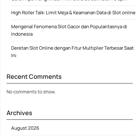
High Roller Talk: Limit Meja & Keamanan Data di Slot online
Mengenal Fenomena Slot Gacor dan Popularitasnya di
Indonesia
Deretan Slot Online dengan Fitur Multiplier Terbesar Saat
Ini
Recent Comments
No comments to show.
Archives
August 2026