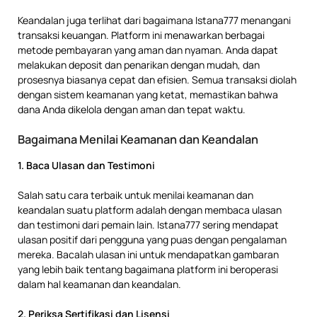
Keandalan juga terlihat dari bagaimana Istana777 menangani
transaksi keuangan. Platform ini menawarkan berbagai
metode pembayaran yang aman dan nyaman. Anda dapat
melakukan deposit dan penarikan dengan mudah, dan
prosesnya biasanya cepat dan efisien. Semua transaksi diolah
dengan sistem keamanan yang ketat, memastikan bahwa
dana Anda dikelola dengan aman dan tepat waktu.
Bagaimana Menilai Keamanan dan Keandalan
1. Baca Ulasan dan Testimoni
Salah satu cara terbaik untuk menilai keamanan dan
keandalan suatu platform adalah dengan membaca ulasan
dan testimoni dari pemain lain. Istana777 sering mendapat
ulasan positif dari pengguna yang puas dengan pengalaman
mereka. Bacalah ulasan ini untuk mendapatkan gambaran
yang lebih baik tentang bagaimana platform ini beroperasi
dalam hal keamanan dan keandalan.
2. Periksa Sertifikasi dan Lisensi