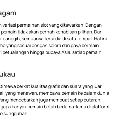
ragam
ah variasi permainan slot yang ditawarkan. Dengan
 pemain tidak akan pernah kehabisan pilihan. Dari
ur canggih, semuanya tersedia di satu tempat. Hal ini
yang sesuai dengan selera dan gaya bermain
i petualangan hingga budaya Asia, setiap pemain
mukau
timewa berkat kualitas grafis dan suara yang luar
etail yang menawan, membawa pemain ke dalam dunia
 yang mendebarkan juga membuat setiap putaran
engapa banyak pemain betah berlama-lama di platform
ino sungguhan.