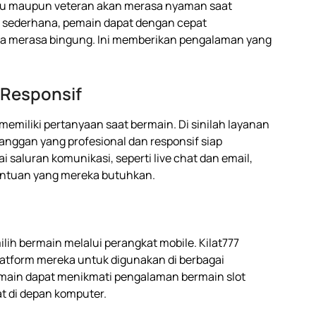
aru maupun veteran akan merasa nyaman saat
ng sederhana, pemain dapat dengan cepat
a merasa bingung. Ini memberikan pengalaman yang
 Responsif
emiliki pertanyaan saat bermain. Di sinilah layanan
anggan yang profesional dan responsif siap
saluran komunikasi, seperti live chat dan email,
ntuan yang mereka butuhkan.
milih bermain melalui perangkat mobile. Kilat777
latform mereka untuk digunakan di berbagai
Pemain dapat menikmati pengalaman bermain slot
at di depan komputer.