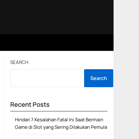
SEARCH
Search
Recent Posts
Hindari 7 Kesalahan Fatal Ini Saat Bermain
Game di Slot yang Sering Dilakukan Pemula