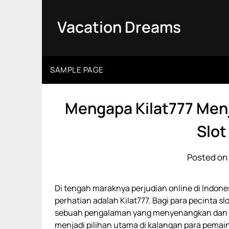
Skip
to
Vacation Dreams
content
SAMPLE PAGE
Mengapa Kilat777 Menj
Slot
Posted on 
Di tengah maraknya perjudian online di Indon
perhatian adalah Kilat777. Bagi para pecinta slo
sebuah pengalaman yang menyenangkan dan 
menjadi pilihan utama di kalangan para pemain s