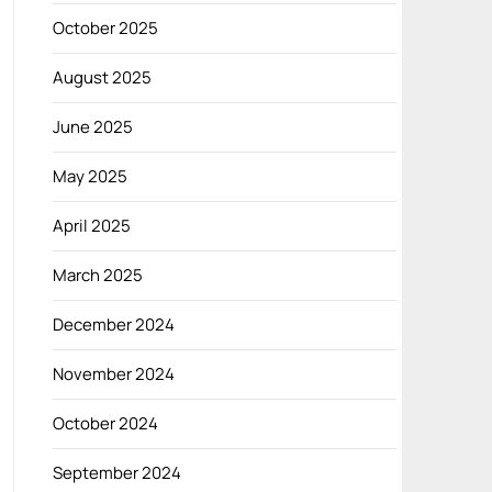
October 2025
August 2025
June 2025
May 2025
April 2025
March 2025
December 2024
November 2024
October 2024
September 2024