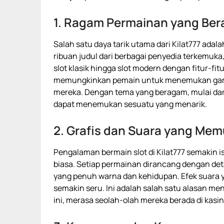
1. Ragam Permainan yang Be
Salah satu daya tarik utama dari Kilat777 adal
ribuan judul dari berbagai penyedia terkemuka,
slot klasik hingga slot modern dengan fitur-fit
memungkinkan pemain untuk menemukan game 
mereka. Dengan tema yang beragam, mulai dar
dapat menemukan sesuatu yang menarik.
2. Grafis dan Suara yang Me
Pengalaman bermain slot di Kilat777 semakin is
biasa. Setiap permainan dirancang dengan d
yang penuh warna dan kehidupan. Efek suara
semakin seru. Ini adalah salah satu alasan m
ini, merasa seolah-olah mereka berada di kas