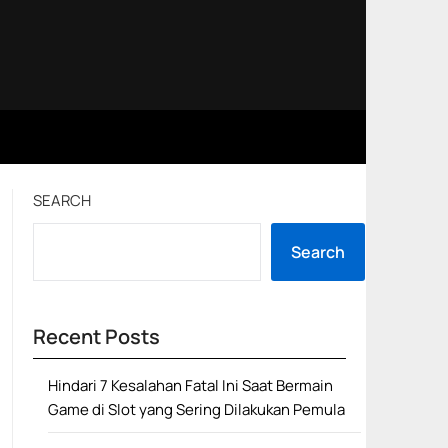
SEARCH
Search
Recent Posts
Hindari 7 Kesalahan Fatal Ini Saat Bermain
Game di Slot yang Sering Dilakukan Pemula