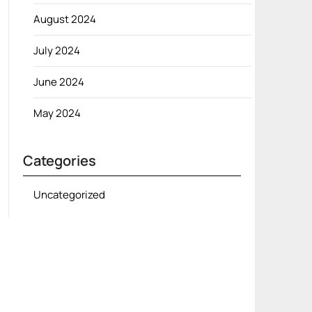
August 2024
July 2024
June 2024
May 2024
Categories
Uncategorized