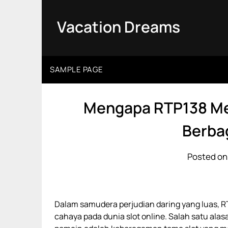
Skip
to
Vacation Dreams
content
SAMPLE PAGE
Mengapa RTP138 Me
Berba
Posted on
Dalam samudera perjudian daring yang luas, 
cahaya pada dunia slot online. Salah satu al