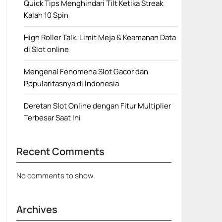
Quick Tips Menghindari Tilt Ketika Streak
Kalah 10 Spin
High Roller Talk: Limit Meja & Keamanan Data
di Slot online
Mengenal Fenomena Slot Gacor dan
Popularitasnya di Indonesia
Deretan Slot Online dengan Fitur Multiplier
Terbesar Saat Ini
Recent Comments
No comments to show.
Archives