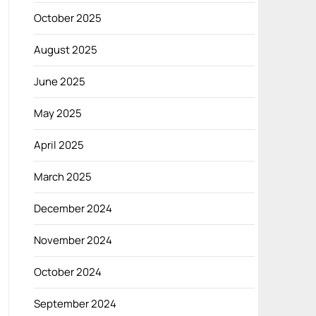
October 2025
August 2025
June 2025
May 2025
April 2025
March 2025
December 2024
November 2024
October 2024
September 2024