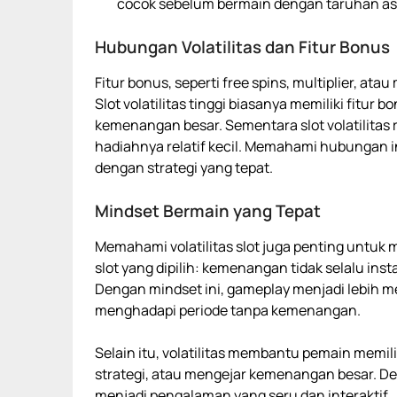
cocok sebelum bermain dengan taruhan asl
Hubungan Volatilitas dan Fitur Bonus
Fitur bonus, seperti free spins, multiplier, atau
Slot volatilitas tinggi biasanya memiliki fitur
kemenangan besar. Sementara slot volatilitas r
hadiahnya relatif kecil. Memahami hubungan
dengan strategi yang tepat.
Mindset Bermain yang Tepat
Memahami volatilitas slot juga penting untuk 
slot yang dipilih: kemenangan tidak selalu ins
Dengan mindset ini, gameplay menjadi lebih 
menghadapi periode tanpa kemenangan.
Selain itu, volatilitas membantu pemain memili
strategi, atau mengejar kemenangan besar. De
menjadi pengalaman yang seru dan interaktif.