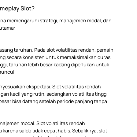
meplay Slot?
arena memengaruhi strategi, manajemen modal, dan
 utama:
ang taruhan. Pada slot volatilitas rendah, pemain
ang secara konsisten untuk memaksimalkan durasi
nggi, taruhan lebih besar kadang diperlukan untuk
muncul.
esuaikan ekspektasi. Slot volatilitas rendah
n kecil yang rutin, sedangkan volatilitas tinggi
sar bisa datang setelah periode panjang tanpa
ajemen modal. Slot volatilitas rendah
arena saldo tidak cepat habis. Sebaliknya, slot