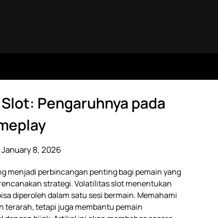
s Slot: Pengaruhnya pada
meplay
 January 8, 2026
sering menjadi perbincangan penting bagi pemain yang
ncanakan strategi. Volatilitas slot menentukan
isa diperoleh dalam satu sesi bermain. Memahami
h terarah, tetapi juga membantu pemain