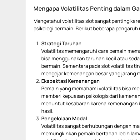
Mengapa Volatilitas Penting dalam Ga
Mengetahui volatilitas slot sangat penting k
psikologi bermain. Berikut beberapa pengaruh
Strategi Taruhan
Volatilitas memengaruhi cara pemain memas
bisa menggunakan taruhan kecil atau sed
bermain. Sementara pada slot volatilitas ti
mengejar kemenangan besar yang jarang 
Ekspektasi Kemenangan
Pemain yang memahami volatilitas bisa meny
memberi kepuasan psikologis dari kemenanga
menuntut kesabaran karena kemenangan be
hasil.
Pengelolaan Modal
Volatilitas sangat berhubungan dengan man
memungkinkan pemain bertahan lebih lama k