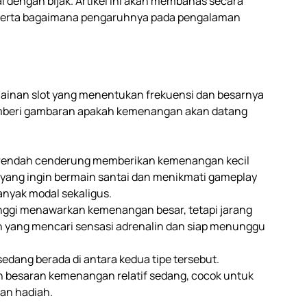
dengan bijak. Artikel ini akan membahas secara
nya, serta bagaimana pengaruhnya pada pengalaman
ermainan slot yang menentukan frekuensi dan besarnya
memberi gambaran apakah kemenangan akan datang
tas rendah cenderung memberikan kemenangan kecil
n yang ingin bermain santai dan menikmati gameplay
nyak modal sekaligus.
 tinggi menawarkan kemenangan besar, tetapi jarang
in yang mencari sensasi adrenalin dan siap menunggu
 sedang berada di antara kedua tipe tersebut.
 besaran kemenangan relatif sedang, cocok untuk
dan hadiah.