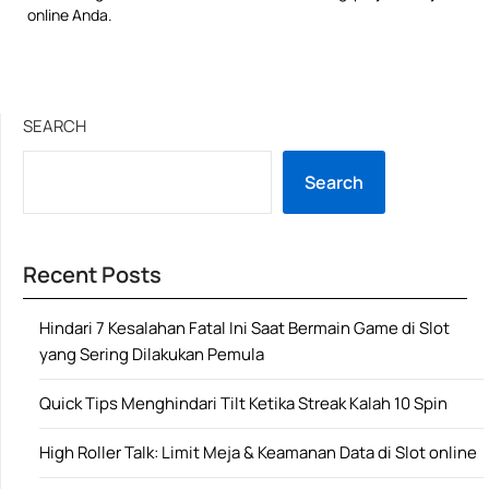
online Anda.
SEARCH
Search
Recent Posts
Hindari 7 Kesalahan Fatal Ini Saat Bermain Game di Slot
yang Sering Dilakukan Pemula
Quick Tips Menghindari Tilt Ketika Streak Kalah 10 Spin
High Roller Talk: Limit Meja & Keamanan Data di Slot online