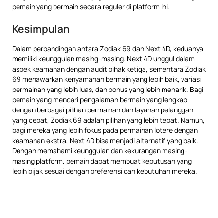
pemain yang bermain secara reguler di platform ini.
Kesimpulan
Dalam perbandingan antara Zodiak 69 dan Next 4D, keduanya
memiliki keunggulan masing-masing. Next 4D unggul dalam
aspek keamanan dengan audit pihak ketiga, sementara Zodiak
69 menawarkan kenyamanan bermain yang lebih baik, variasi
permainan yang lebih luas, dan bonus yang lebih menarik. Bagi
pemain yang mencari pengalaman bermain yang lengkap
dengan berbagai pilihan permainan dan layanan pelanggan
yang cepat, Zodiak 69 adalah pilihan yang lebih tepat. Namun,
bagi mereka yang lebih fokus pada permainan lotere dengan
keamanan ekstra, Next 4D bisa menjadi alternatif yang baik.
Dengan memahami keunggulan dan kekurangan masing-
masing platform, pemain dapat membuat keputusan yang
lebih bijak sesuai dengan preferensi dan kebutuhan mereka.