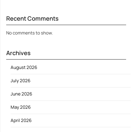
Recent Comments
No comments to show.
Archives
August 2026
July 2026
June 2026
May 2026
April 2026