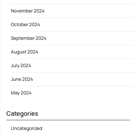
November 2024
October 2024
September 2024
August 2024
July 2024
June 2024
May 2024
Categories
Uncategorized