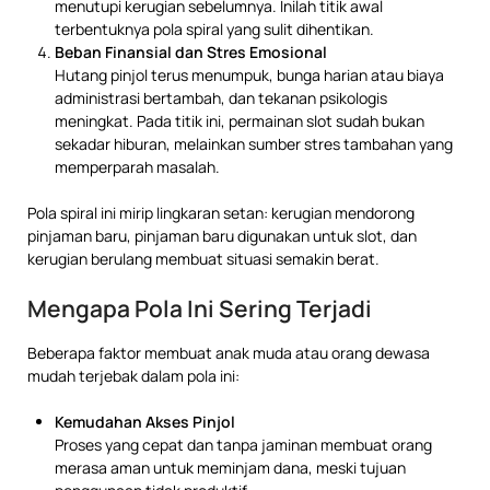
menutupi kerugian sebelumnya. Inilah titik awal
terbentuknya pola spiral yang sulit dihentikan.
Beban Finansial dan Stres Emosional
Hutang pinjol terus menumpuk, bunga harian atau biaya
administrasi bertambah, dan tekanan psikologis
meningkat. Pada titik ini, permainan slot sudah bukan
sekadar hiburan, melainkan sumber stres tambahan yang
memperparah masalah.
Pola spiral ini mirip lingkaran setan: kerugian mendorong
pinjaman baru, pinjaman baru digunakan untuk slot, dan
kerugian berulang membuat situasi semakin berat.
Mengapa Pola Ini Sering Terjadi
Beberapa faktor membuat anak muda atau orang dewasa
mudah terjebak dalam pola ini:
Kemudahan Akses Pinjol
Proses yang cepat dan tanpa jaminan membuat orang
merasa aman untuk meminjam dana, meski tujuan