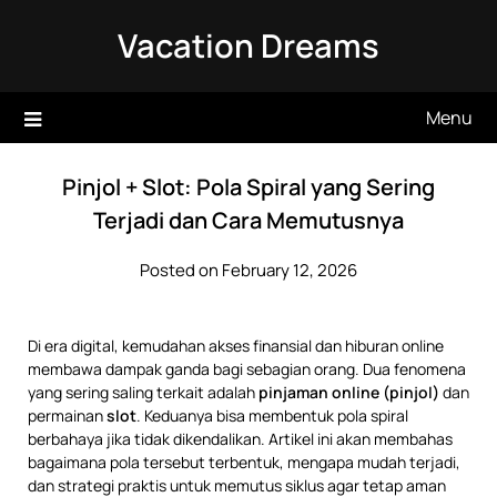
Skip
Vacation Dreams
to
content
Menu
Pinjol + Slot: Pola Spiral yang Sering
Terjadi dan Cara Memutusnya
Posted on February 12, 2026
Di era digital, kemudahan akses finansial dan hiburan online
membawa dampak ganda bagi sebagian orang. Dua fenomena
yang sering saling terkait adalah
pinjaman online (pinjol)
dan
permainan
slot
. Keduanya bisa membentuk pola spiral
berbahaya jika tidak dikendalikan. Artikel ini akan membahas
bagaimana pola tersebut terbentuk, mengapa mudah terjadi,
dan strategi praktis untuk memutus siklus agar tetap aman