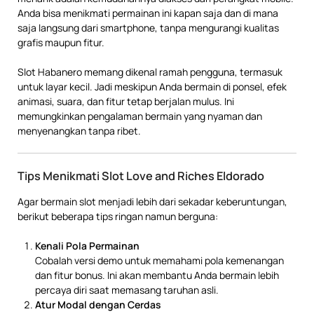
Anda bisa menikmati permainan ini kapan saja dan di mana
saja langsung dari smartphone, tanpa mengurangi kualitas
grafis maupun fitur.
Slot Habanero memang dikenal ramah pengguna, termasuk
untuk layar kecil. Jadi meskipun Anda bermain di ponsel, efek
animasi, suara, dan fitur tetap berjalan mulus. Ini
memungkinkan pengalaman bermain yang nyaman dan
menyenangkan tanpa ribet.
Tips Menikmati Slot Love and Riches Eldorado
Agar bermain slot menjadi lebih dari sekadar keberuntungan,
berikut beberapa tips ringan namun berguna:
Kenali Pola Permainan
Cobalah versi demo untuk memahami pola kemenangan
dan fitur bonus. Ini akan membantu Anda bermain lebih
percaya diri saat memasang taruhan asli.
Atur Modal dengan Cerdas