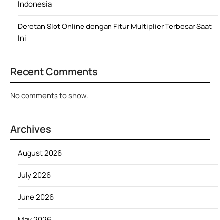
Indonesia
Deretan Slot Online dengan Fitur Multiplier Terbesar Saat
Ini
Recent Comments
No comments to show.
Archives
August 2026
July 2026
June 2026
May 2026