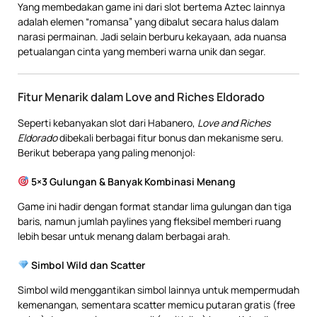
Yang membedakan game ini dari slot bertema Aztec lainnya
adalah elemen “romansa” yang dibalut secara halus dalam
narasi permainan. Jadi selain berburu kekayaan, ada nuansa
petualangan cinta yang memberi warna unik dan segar.
Fitur Menarik dalam Love and Riches Eldorado
Seperti kebanyakan slot dari Habanero,
Love and Riches
Eldorado
dibekali berbagai fitur bonus dan mekanisme seru.
Berikut beberapa yang paling menonjol:
5×3 Gulungan & Banyak Kombinasi Menang
Game ini hadir dengan format standar lima gulungan dan tiga
baris, namun jumlah paylines yang fleksibel memberi ruang
lebih besar untuk menang dalam berbagai arah.
Simbol Wild dan Scatter
Simbol wild menggantikan simbol lainnya untuk mempermudah
kemenangan, sementara scatter memicu putaran gratis (free