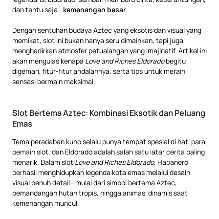
dan tentu saja—
kemenangan besar
.
Dengan sentuhan budaya Aztec yang eksotis dan visual yang
memikat, slot ini bukan hanya seru dimainkan, tapi juga
menghadirkan atmosfer petualangan yang imajinatif. Artikel ini
akan mengulas kenapa
Love and Riches Eldorado
begitu
digemari, fitur-fitur andalannya, serta tips untuk meraih
sensasi bermain maksimal.
Slot Bertema Aztec: Kombinasi Eksotik dan Peluang
Emas
Tema peradaban kuno selalu punya tempat spesial di hati para
pemain slot, dan Eldorado adalah salah satu latar cerita paling
menarik. Dalam slot
Love and Riches Eldorado
, Habanero
berhasil menghidupkan legenda kota emas melalui desain
visual penuh detail—mulai dari simbol bertema Aztec,
pemandangan hutan tropis, hingga animasi dinamis saat
kemenangan muncul.