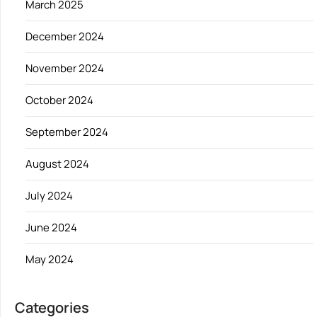
March 2025
December 2024
November 2024
October 2024
September 2024
August 2024
July 2024
June 2024
May 2024
Categories