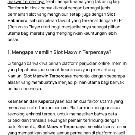
maxwin terpercaya
telah menjadi nama yang tak asing lagi.
Platform ini tidak hanya dikenal dengan berbagai jenis
permainan slot yang menghibur, tetapi juga dengan
Slot
Habanero
, sebuah pilihan favorit yang terkenal dengan RTP
(Return to Player) tertinggi, menjadikannya sebagai pilihan
utama bagi mereka yang menginginkan keuntungan lebih
besar.
1.
Mengapa Memilih Slot Maxwin Terpercaya?
Di tengah banyaknya pilihan platform perjudian online, memilih
yang tepat bisa jadi sebuah keputusan yang menantang.
Namun,
Slot Maxwin Terpercaya
menonjol dengan beberapa
alasan yang membuatnya menjadi pilihan utama bagi banyak
pemain Indonesia.
Keamanan dan Kepercayaan
adalah dua faktor utama yang
mendasari ketertarikan pemain. Platform ini menggunakan
teknologi enkripsi terbaru untuk memastikan bahwa data
pribadi dan transaksi keuangan pemain terlindungi dengan
baik. Selain itu,
Slot Maxwin Terpercaya
memiliki lisensi resmi
yang memastikan bahwa semua permainan di platform ini adil