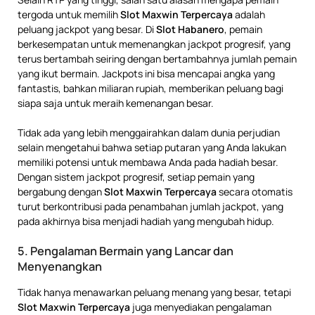
tergoda untuk memilih
Slot Maxwin Terpercaya
adalah
peluang jackpot yang besar. Di
Slot Habanero
, pemain
berkesempatan untuk memenangkan jackpot progresif, yang
terus bertambah seiring dengan bertambahnya jumlah pemain
yang ikut bermain. Jackpots ini bisa mencapai angka yang
fantastis, bahkan miliaran rupiah, memberikan peluang bagi
siapa saja untuk meraih kemenangan besar.
Tidak ada yang lebih menggairahkan dalam dunia perjudian
selain mengetahui bahwa setiap putaran yang Anda lakukan
memiliki potensi untuk membawa Anda pada hadiah besar.
Dengan sistem jackpot progresif, setiap pemain yang
bergabung dengan
Slot Maxwin Terpercaya
secara otomatis
turut berkontribusi pada penambahan jumlah jackpot, yang
pada akhirnya bisa menjadi hadiah yang mengubah hidup.
5.
Pengalaman Bermain yang Lancar dan
Menyenangkan
Tidak hanya menawarkan peluang menang yang besar, tetapi
Slot Maxwin Terpercaya
juga menyediakan pengalaman