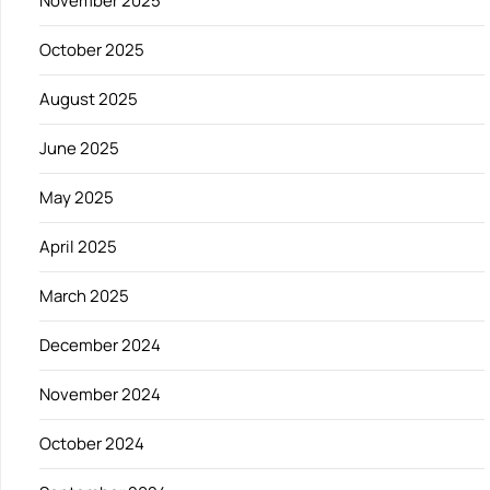
November 2025
October 2025
August 2025
June 2025
May 2025
April 2025
March 2025
December 2024
November 2024
October 2024