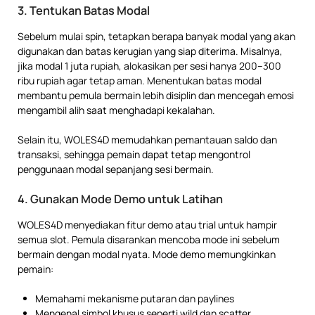
3. Tentukan Batas Modal
Sebelum mulai spin, tetapkan berapa banyak modal yang akan
digunakan dan batas kerugian yang siap diterima. Misalnya,
jika modal 1 juta rupiah, alokasikan per sesi hanya 200–300
ribu rupiah agar tetap aman. Menentukan batas modal
membantu pemula bermain lebih disiplin dan mencegah emosi
mengambil alih saat menghadapi kekalahan.
Selain itu, WOLES4D memudahkan pemantauan saldo dan
transaksi, sehingga pemain dapat tetap mengontrol
penggunaan modal sepanjang sesi bermain.
4. Gunakan Mode Demo untuk Latihan
WOLES4D menyediakan fitur demo atau trial untuk hampir
semua slot. Pemula disarankan mencoba mode ini sebelum
bermain dengan modal nyata. Mode demo memungkinkan
pemain:
Memahami mekanisme putaran dan paylines
Mengenal simbol khusus seperti wild dan scatter