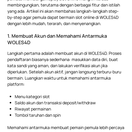
membingungkan, terutama dengan berbagai fitur dan istilah
yang ada. Artikel ini akan membahas langkah-langkah step-
by-step agar pemula dapat bermain slot online di WOLES4D
dengan lebih mudah, terarah, dan menyenangkan.
1. Membuat Akun dan Memahami Antarmuka
WOLES4D
Langkah pertama adalah membuat akun di WOLES4D. Proses
pendaftaran biasanya sederhana: masukkan data diri, buat
kata sandi yang aman, dan lakukan verifikasi akun jika
diperlukan. Setelah akun aktif, jangan langsung terburu-buru
bermain. Luangkan waktu untuk memahami antarmuka
platform:
Menu kategori slot
Saldo akun dan transaksi deposit/withdraw
Riwayat permainan
Tombol taruhan dan spin
Memahami antarmuka membuat pemain pemula lebih percaya