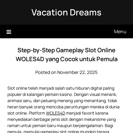
Skip
Vacation Dreams
to
content
Menu
Step-by-Step Gameplay Slot Online
WOLES4D yang Cocok untuk Pemula
Posted on November 22, 2025
Slot online telah menjadi salah satu hiburan digital paling
populer di kalangan pemain kasino. Dengan visual menarik,
animasi seru, dan peluang menang yang menantang, tidak
heran banyak orang mencoba peruntungan mereka di dunia
slot online. Platform
WOLES4D
menjadi favorit karena
menyediakan berbagai jenis slot dengan mekanisme yang
ramah untuk pemain baru maupun berpengalaman. Bagi
pemula, memulai gameplay slot online mungkin terasa