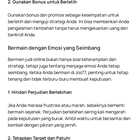
2. Gunakan Bonus untuk Berlatih
Gunakan bonus dan promosi sebagai kesempatan untuk
berlatih dan menguji strategi Anda. Ini bisa memberikan Anda
pengalaman tambahan tanpa harus mengeluarkan uang dari
bankroll Anda.
Bermain dengan Emosi yang Seimbang
Bermain judi online bukan hanya soal keterampilan dan
strategi, tetapi juga tentang menjaga emosi Anda tetap
seimbang. Ketika Anda bermain di Jos77, penting untuk tetap
tenang dan tidak terburu-buru membuat keputusan.
1. Hindari Perjudian Berlebihan
Jika Anda merasa frustrasi atau marah, sebaiknya berhenti
bermain sejenak. Perjudian berlebihan sering kali mengarah
pada keputusan yang buruk. Ambil waktu untuk bersantai dan
kembali dengan pikiran yang jernih.
2. Tetapkan Target dan Patuhi