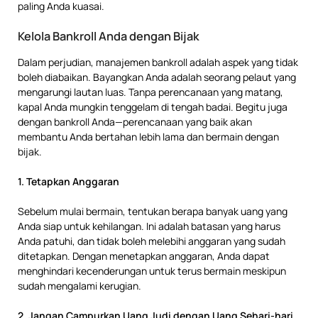
paling Anda kuasai.
Kelola Bankroll Anda dengan Bijak
Dalam perjudian, manajemen bankroll adalah aspek yang tidak
boleh diabaikan. Bayangkan Anda adalah seorang pelaut yang
mengarungi lautan luas. Tanpa perencanaan yang matang,
kapal Anda mungkin tenggelam di tengah badai. Begitu juga
dengan bankroll Anda—perencanaan yang baik akan
membantu Anda bertahan lebih lama dan bermain dengan
bijak.
1. Tetapkan Anggaran
Sebelum mulai bermain, tentukan berapa banyak uang yang
Anda siap untuk kehilangan. Ini adalah batasan yang harus
Anda patuhi, dan tidak boleh melebihi anggaran yang sudah
ditetapkan. Dengan menetapkan anggaran, Anda dapat
menghindari kecenderungan untuk terus bermain meskipun
sudah mengalami kerugian.
2. Jangan Campurkan Uang Judi dengan Uang Sehari-hari