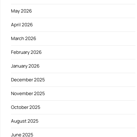
May 2026
April 2026
March 2026
February 2026
January 2026
December 2025
November 2025
October 2025
August 2025
June 2025