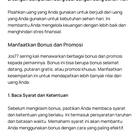
Pisahkan uang yang Anda gunakan untuk berjudi dari uang
yang Anda gunakan untuk kebutuhan sehari-hari. Ini
membantu Anda mengelola keuangan dengan lebih baik dan
menghindari stres finansial.
Manfaatkan Bonus dan Promosi
Jos77 sering kali menawarkan berbagai bonus dan promosi
kepada pemainnya. Bonus ini bisa berupa bonus selamat
datang, putaran gratis, atau promosi khusus. Manfaatkan
kesempatan ini untuk mendapatkan lebih banyak nilai dari
uang Anda.
1. Baca Syarat dan Ketentuan
Sebelum mengklaim bonus, pastikan Anda membaca syarat
dan ketentuan yang berlaku. Ini termasuk persyaratan taruhan
dan batasan waktu. Memahami syarat ini akan membantu
Anda menggunakan bonus dengan cara yang paling efektif.