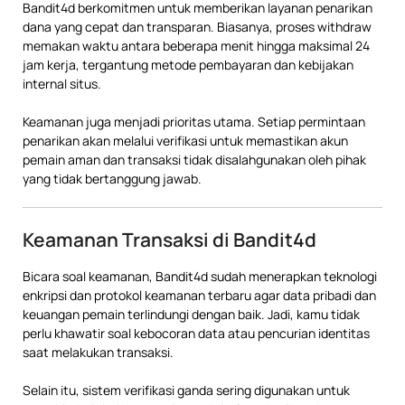
Bandit4d berkomitmen untuk memberikan layanan penarikan
dana yang cepat dan transparan. Biasanya, proses withdraw
memakan waktu antara beberapa menit hingga maksimal 24
jam kerja, tergantung metode pembayaran dan kebijakan
internal situs.
Keamanan juga menjadi prioritas utama. Setiap permintaan
penarikan akan melalui verifikasi untuk memastikan akun
pemain aman dan transaksi tidak disalahgunakan oleh pihak
yang tidak bertanggung jawab.
Keamanan Transaksi di Bandit4d
Bicara soal keamanan, Bandit4d sudah menerapkan teknologi
enkripsi dan protokol keamanan terbaru agar data pribadi dan
keuangan pemain terlindungi dengan baik. Jadi, kamu tidak
perlu khawatir soal kebocoran data atau pencurian identitas
saat melakukan transaksi.
Selain itu, sistem verifikasi ganda sering digunakan untuk