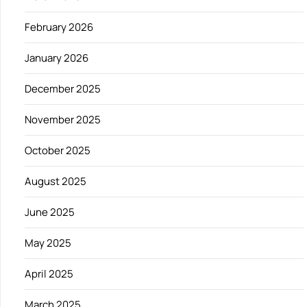
February 2026
January 2026
December 2025
November 2025
October 2025
August 2025
June 2025
May 2025
April 2025
March 2025