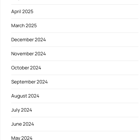
April 2025
March 2025
December 2024
November 2024
October 2024
September 2024
August 2024
July 2024
June 2024
May 2024